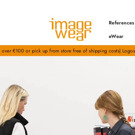
References
eWear
s over €100 or pick up from store free of shipping costs| Logos