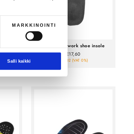
MARKKINOINTI
Plus XL:
ImageWear work shoe insole
€17,60
€14,02 (VAT 0%)
Salli kaikki