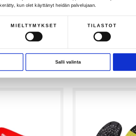
n kerätty, kun olet käyttänyt heidän palvelujaan.
MIELTYMYKSET
TILASTOT
le Sievi Dual Comfort XL
Insole Sievi Dual Comfort 
Neutral
€28,00
€22,31 (VAT 0%)
€39,00
Salli valinta
€31,08 (VAT 0%)