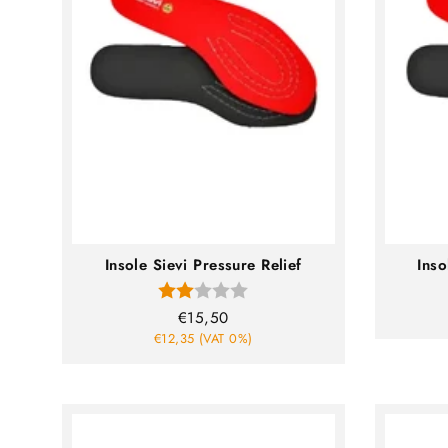
Insole Sievi Pressure Relief
Inso
Rating:
2.0 out of 5 stars
€15,50
€12,35 (VAT 0%)