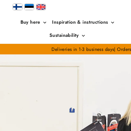
Skip
to
content
Buy here
Inspiration & instructions
Sustainability
Deliveries in 1-3 business days| Order