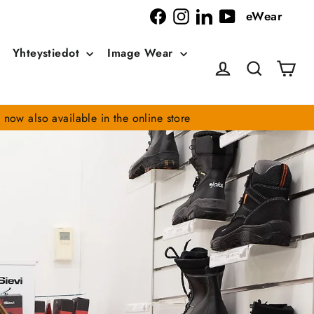
eWear
Facebook
Instagram
LinkedIn
YouTube
Yhteystiedot
Image Wear
Car
Log in
Search
 now also available in the online store