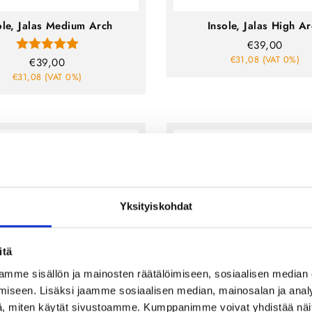
ole, Jalas Medium Arch
Insole, Jalas High A
Rating:
5.0 out of 5 stars
€39,00
€31,08 (VAT 0%)
€39,00
€31,08 (VAT 0%)
Yksityiskohdat
itä
mme sisällön ja mainosten räätälöimiseen, sosiaalisen median
iseen. Lisäksi jaamme sosiaalisen median, mainosalan ja analy
, miten käytät sivustoamme. Kumppanimme voivat yhdistää näitä t