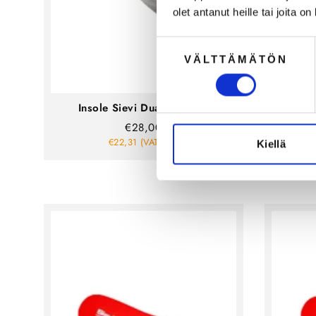
olet antanut heille tai joita o
Suostumuksen
VÄLTTÄMÄTÖN
valinta
Insole Sievi Dual Comfort
Inso
€28,00
€22,31 (VAT 0%)
Kiellä