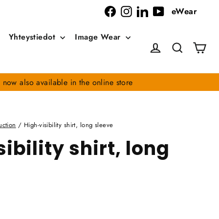
eWear
Facebook
Instagram
LinkedIn
YouTube
Yhteystiedot
Image Wear
Car
Log in
Search
 now also available in the online store
uction
/
High-visibility shirt, long sleeve
ibility shirt, long