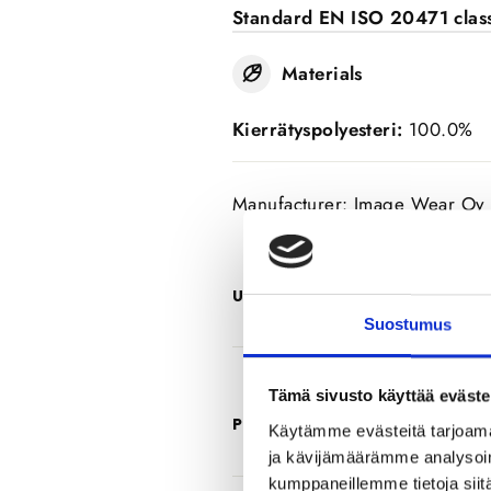
Standard EN ISO 20471 clas
Materials
Kierrätyspolyesteri:
100.0%
Manufacturer: Image Wear Oy
USAGE AND CARE INSTR
Suostumus
Tämä sivusto käyttää eväste
PRODUCT REVIEWS
Käytämme evästeitä tarjoama
ja kävijämäärämme analysoim
kumppaneillemme tietoja siitä