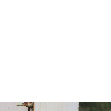
High-visibility shirt, long
sleeve
Rating:
4.0 out of 5 stars
€62,00
€49,40 (VAT 0%)