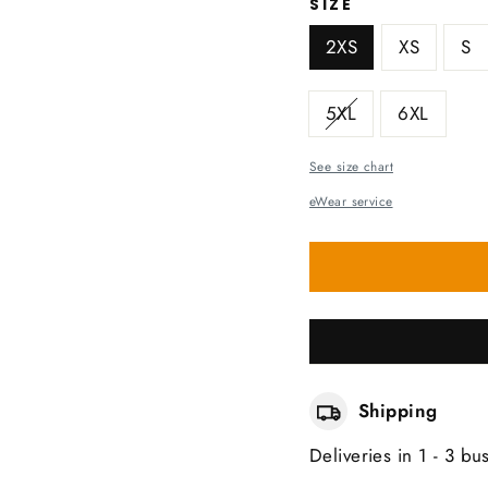
SIZE
2XS
XS
S
5XL
6XL
See size chart
eWear service
Shipping
Deliveries in 1 - 3 bu