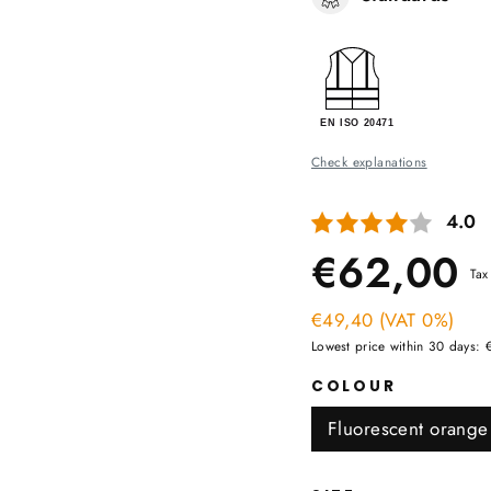
Check explanations
Aver
4.0
Sal
R
€62,00
Tax
pri
€49,40 (VAT 0%)
p
Lowest price within 30 days:
COLOUR
Fluorescent orange