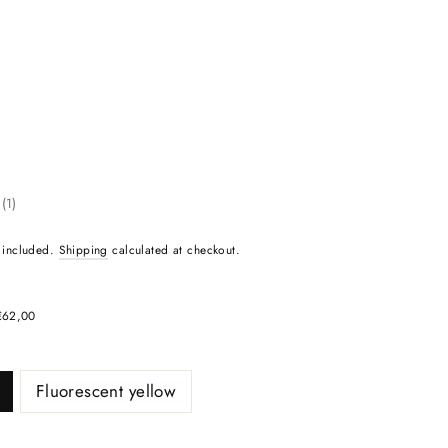
age rating:
(
votes:
1
)
e
egular
 included.
Shipping
calculated at checkout.
ce
rice
 €62,00
Fluorescent yellow