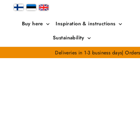
Skip
to
content
Buy here
Inspiration & instructions
Sustainability
Deliveries in 1-3 business days| Order