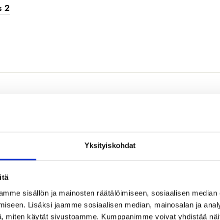
s 2
UCTIONS
Yksityiskohdat
itä
mme sisällön ja mainosten räätälöimiseen, sosiaalisen median
iseen. Lisäksi jaamme sosiaalisen median, mainosalan ja analy
, miten käytät sivustoamme. Kumppanimme voivat yhdistää näitä t