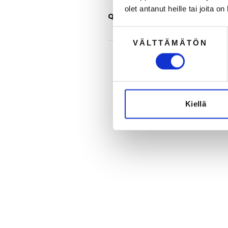
olet antanut heille tai joita o
QUESTIONS
Suostumuksen
VÄLTTÄMÄTÖN
valinta
Kiellä