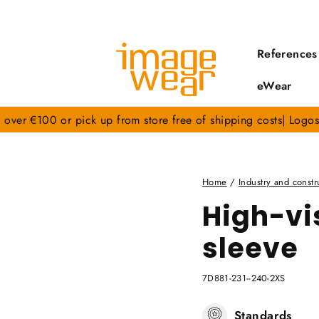
References
eWear
s over €100 or pick up from store free of shipping costs| Logos
Home
/
Industry and constr
High-vis
sleeve
7D881-231--240-2XS
Standards