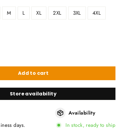
M
L
XL
2XL
3XL
4XL
Add to cart
Store availability
Availability
siness days.
In stock, ready to ship