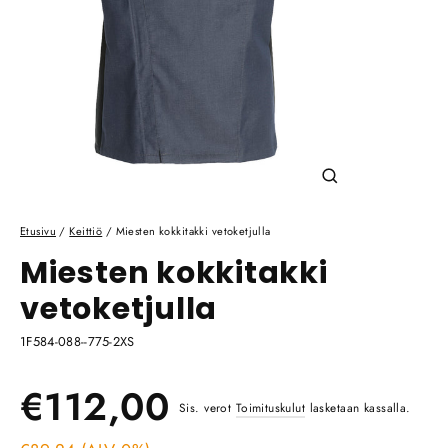
Sulje
(esc)
Etusivu
/
Keittiö
/
Miesten kokkitakki vetoketjulla
Miesten kokkitakki
vetoketjulla
1F584-088--775-2XS
Ale
Normaali
€112,00
Sis. verot
Toimituskulut
lasketaan kassalla.
hinta