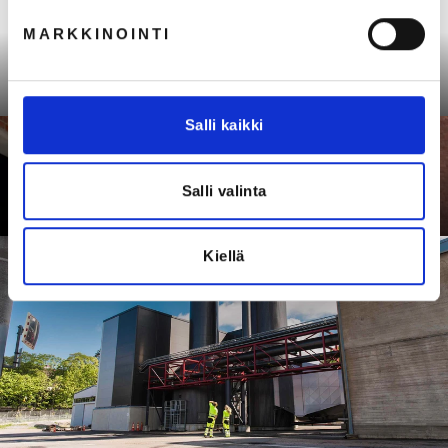
MARKKINOINTI
Seuraava: Miesten housut reisitaskuilla
Salli kaikki
Salli valinta
Takaisin tuoteryhmään Keittiö
Kiellä