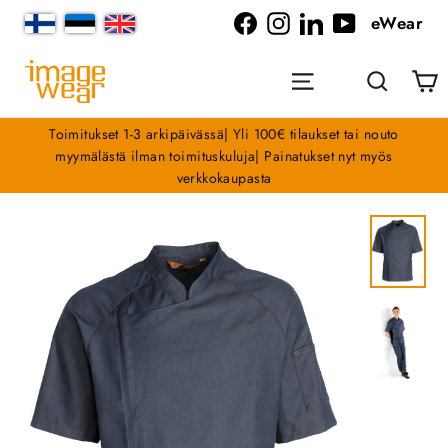
Siirry
eWear
sisältöön
Facebook
Instagram
LinkedIn
YouTube
O
Valikko
Haku
Toimitukset 1-3 arkipäivässä| Yli 100€ tilaukset tai nouto
myymälästä ilman toimituskuluja| Painatukset nyt myös
verkkokaupasta