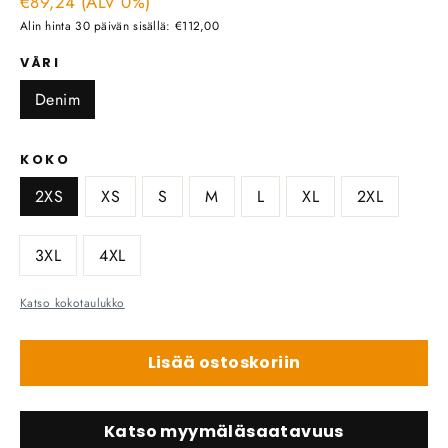
€89,24 (ALV 0%)
hinta
Alin hinta 30 päivän sisällä: €112,00
VÄRI
Denim
KOKO
2XS
XS
S
M
L
XL
2XL
3XL
4XL
Katso kokotaulukko
Lisää ostoskoriin
Katso myymäläsaatavuus