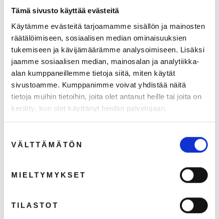
Tämä sivusto käyttää evästeitä
Käytämme evästeitä tarjoamamme sisällön ja mainosten
räätälöimiseen, sosiaalisen median ominaisuuksien
tukemiseen ja kävijämäärämme analysoimiseen. Lisäksi
jaamme sosiaalisen median, mainosalan ja analytiikka-
alan kumppaneillemme tietoja siitä, miten käytät
sivustoamme. Kumppanimme voivat yhdistää näitä
tietoja muihin tietoihin, joita olet antanut heille tai joita on
kerätty, kun olet käyttänyt heidän palvelujaan.
Suostumuksen
Miesten kokkitakki vetoketjulla
VÄLTTÄMÄTÖN
valinta
€112,00
€89,24 (ALV 0%)
MIELTYMYKSET
TILASTOT