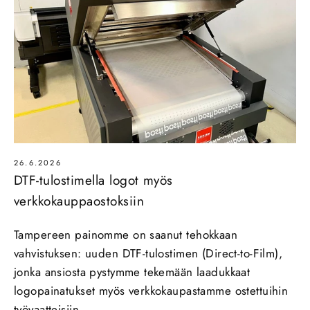
26.6.2026
DTF-tulostimella logot myös
verkkokauppaostoksiin
Tampereen painomme on saanut tehokkaan
vahvistuksen: uuden DTF‑tulostimen (Direct‑to‑Film),
jonka ansiosta pystymme tekemään laadukkaat
logopainatukset myös verkkokaupastamme ostettuihin
työvaatteisiin....