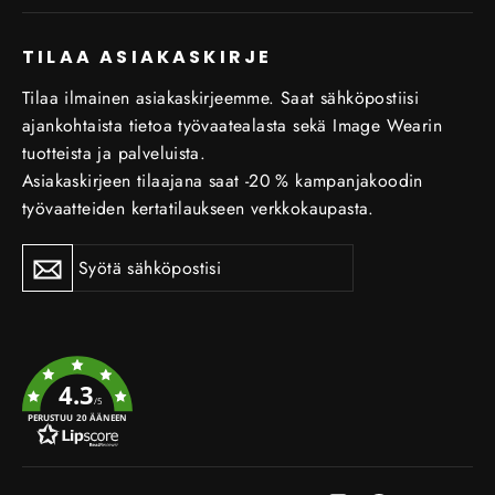
TILAA ASIAKASKIRJE
Tilaa ilmainen asiakaskirjeemme. Saat sähköpostiisi
ajankohtaista tietoa työvaatealasta sekä Image Wearin
tuotteista ja palveluista.
Asiakaskirjeen tilaajana saat -20 % kampanjakoodin
työvaatteiden kertatilaukseen verkkokaupasta.
Tilaa
Tilaa
uutiskirje
uutiskirje
4.3
/5
PERUSTUU 20 ÄÄNEEN