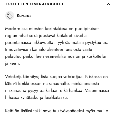
TUOTTEEN OMINAISUUDET
Kuvaus
Modernissa miesten kokintakissa on puolipituiset
raglan-hihat sekä joustavat kaitaleet sivuilla
parantamassa liikkuvuutta. Tyylikäs matala pystykaulus.
Innovatiivisen kainalorakenteen ansiosta vaate
palautuu paikoilleen esimerkiksi noston ja kurkottelun
jälkeen.
Vetoketjukiinnitys; lista suojaa vetoketjua. Niskassa on
kätevä lenkki essun niskanauhalle, minkä ansiosta
niskanauha pysyy paikallaan eikä hankaa. Vasemmassa
hihassa kynätasku ja lusikkatasku.
Keittiön lisäksi takki soveltuu työvaatteeksi myös muille