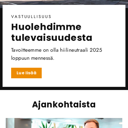
VASTUULLISUUS
Huolehdimme
tulevaisuudesta
Tavoitteemme on olla hiilineutraali 2025
loppuun mennessä.
Lue lisää
Ajankohtaista