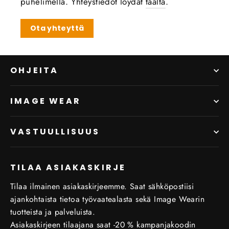
puhelimella. Yhteystiedot löydät
täältä
.
Ota yhteyttä
OHJEITA
IMAGE WEAR
VASTUULLISUUS
TILAA ASIAKASKIRJE
Tilaa ilmainen asiakaskirjeemme. Saat sähköpostiisi
ajankohtaista tietoa työvaatealasta sekä Image Wearin
tuotteista ja palveluista.
Asiakaskirjeen tilaajana saat -20 % kampanjakoodin