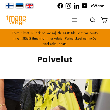
Siirry
eWear
sisältöön
Facebook
Instagram
LinkedIn
YouTube
O
Valikko
Haku
Toimitukset 1-3 arkipäivässä| Yli 100€ tilaukset tai nouto
myymälästä ilman toimituskuluja| Painatukset nyt myös
verkkokaupasta
Palvelut