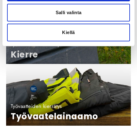
Salli valinta
Kiellä
Työvaatteiden kierrätys
Kierre
Työvaatteiden kierrätys
Työvaatelainaamo