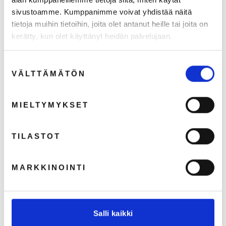
sivustoamme. Kumppanimme voivat yhdistää näitä
tietoja muihin tietoihin, joita olet antanut heille tai joita on
kerätty, kun olet käyttänyt heidän palvelujaan.
Suostumuksen
VÄLTTÄMÄTÖN
valinta
MIELTYMYKSET
Suunnittelupalvelu
TILASTOT
MARKKINOINTI
Työvaatteiden kierrätys
Aarre
Salli kaikki