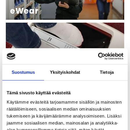
eWear
Jalkaskannaus
Suostumus
Yksityiskohdat
Tietoja
Tämä sivusto käyttää evästeitä
Käytämme evästeitä tarjoamamme sisällön ja mainosten
räätälöimiseen, sosiaalisen median ominaisuuksien
tukemiseen ja kävijämäärämme analysoimiseen. Lisäksi
jaamme sosiaalisen median, mainosalan ja analytiikka-
Sovituspalvelu
alan kumppaneillemme tietoja siitä, miten käytät