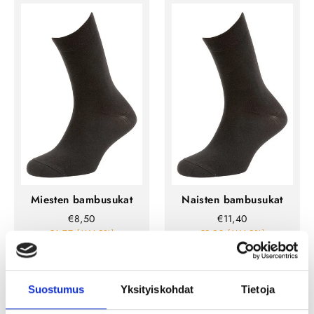
Miesten bambusukat
Naisten bambusukat
€8,50
€11,40
€6,77 (ALV 0%)
€9,08 (ALV 0%)
SÄÄSTÄ
Suostumus
Yksityiskohdat
Tietoja
75%