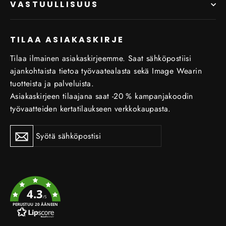
VASTUULLISUUS
TILAA ASIAKASKIRJE
Tilaa ilmainen asiakaskirjeemme. Saat sähköpostiisi
ajankohtaista tietoa työvaatealasta sekä Image Wearin
tuotteista ja palveluista.
Asiakaskirjeen tilaajana saat -20 % kampanjakoodin
työvaatteiden kertatilaukseen verkkokaupasta.
Tilaa
Tilaa
uutiskirje
uutiskirje
4.3
/5
PERUSTUU 20 ÄÄNEEN