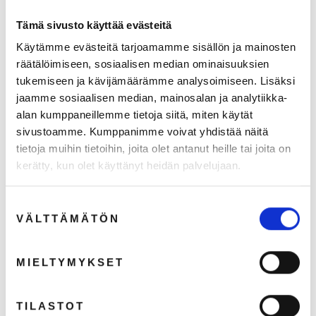
Tämä sivusto käyttää evästeitä
Käytämme evästeitä tarjoamamme sisällön ja mainosten
räätälöimiseen, sosiaalisen median ominaisuuksien
tukemiseen ja kävijämäärämme analysoimiseen. Lisäksi
jaamme sosiaalisen median, mainosalan ja analytiikka-
alan kumppaneillemme tietoja siitä, miten käytät
sivustoamme. Kumppanimme voivat yhdistää näitä
tietoja muihin tietoihin, joita olet antanut heille tai joita on
Tekninen sukka
Liukuestesukka frotee
kerätty, kun olet käyttänyt heidän palvelujaan.
Arvio:
5.0 5:sta tähdestä
€8,50
€6,77 (ALV 0%)
€1,00
€4,00
Normaali
Ale
Suostumuksen
€0,80 (ALV 0%)
hinta
hinta
VÄLTTÄMÄTÖN
valinta
SÄÄSTÄ
MIELTYMYKSET
84%
TILASTOT