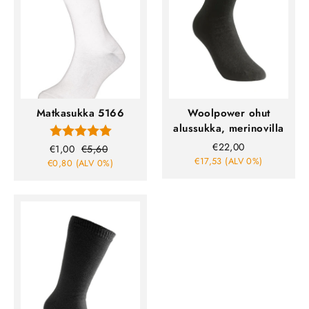
Matkasukka 5166
Woolpower ohut
Arvio:
5.0 5:sta tähdestä
alussukka, merinovilla
€22,00
€1,00
€5,60
Normaali
Ale
€17,53 (ALV 0%)
€0,80 (ALV 0%)
hinta
hinta