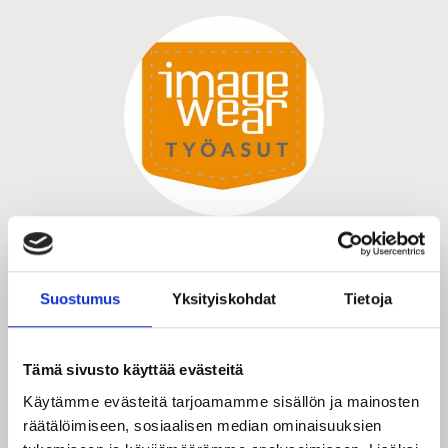
HR Asiantuntija
Hanna Kivimäki
Suostumus
Yksityiskohdat
Tietoja
+358505273232
hanna.kivimaki(at)imagewear.fi
Tämä sivusto käyttää evästeitä
Käytämme evästeitä tarjoamamme sisällön ja mainosten
räätälöimiseen, sosiaalisen median ominaisuuksien