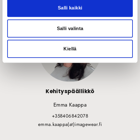
Salli kaikki
Salli valinta
Kiellä
Kehityspäällikkö
Emma Kaappa
+358406842078
emma.kaappa(at)imagewear.fi