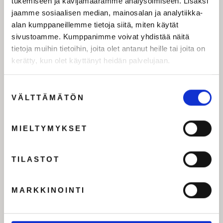
tukemiseen ja kävijämäärämme analysoimiseen. Lisäksi
jaamme sosiaalisen median, mainosalan ja analytiikka-
alan kumppaneillemme tietoja siitä, miten käytät
sivustoamme. Kumppanimme voivat yhdistää näitä
tietoja muihin tietoihin, joita olet antanut heille tai joita on
kerätty, kun olet käyttänyt heidän palvelujaan.
Suostumuksen
VÄLTTÄMÄTÖN
valinta
MIELTYMYKSET
Kehitysjohtaja / Kehitys, vastuullisuus ja
TILASTOT
ICT
Kati Tukiainen
MARKKINOINTI
+358401784950
kati.tukiainen(at)imagewear.fi