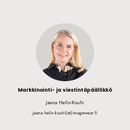
Markkinointi- ja viestintäpäällikkö
Jaana Helin-Kouhi
jaana.helin-kouhi(at)imagewear.fi