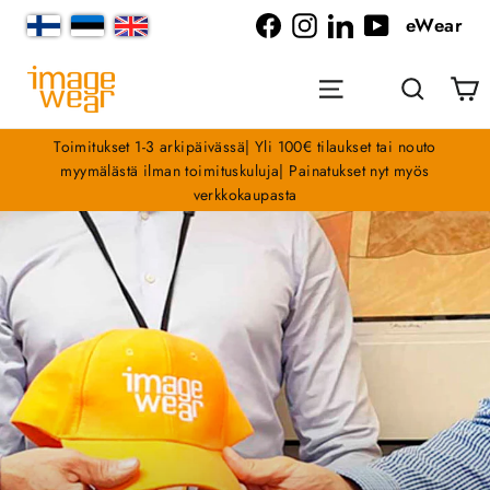
Siirry
eWear
sisältöön
Facebook
Instagram
LinkedIn
YouTube
O
Valikko
Haku
Toimitukset 1-3 arkipäivässä| Yli 100€ tilaukset tai nouto
myymälästä ilman toimituskuluja| Painatukset nyt myös
verkkokaupasta