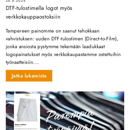
26.6.2026
DTF-tulostimella logot myös
verkkokauppaostoksiin
Tampereen painomme on saanut tehokkaan
vahvistuksen: uuden DTF‑tulostimen (Direct‑to‑Film),
jonka ansiosta pystymme tekemään laadukkaat
logopainatukset myös verkkokaupastamme ostettuihin
työvaatteisiin....
Jatka lukemista