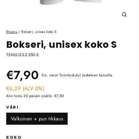
Sulje
(esc)
Etusivu
/
Bokseri, unisex koko S
Bokseri, unisex koko S
T3965-I23-2-350-S
Ale
Normaali
€7,90
Sis. verot
Toimituskulut
lasketaan kassalla.
hinta
€6,29 (ALV 0%)
hinta
Alin hinta 30 päivän sisällä: €7,80
VÄRI
Valkoinen + pun tikkaus
KOKO