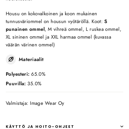
Housu on kokovalkoinen ja koon mukainen
tunnusväriommel on housun vyötäröllä. Koot:
S
punainen ommel
, M vihreä ommel, L ruskea ommel,
XL sininen ommel ja XXL harmaa ommel (kuvassa
väärän värinen ommel)
Materiaalit
Polyesteri:
65.0%
Puuvilla:
35.0%
Valmistaja: Image Wear Oy
KÄYTTÖ JA HOITO-OHJEET