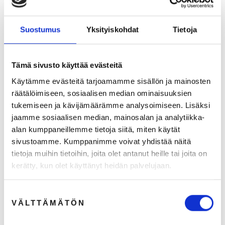
Suostumus
Yksityiskohdat
Tietoja
Tämä sivusto käyttää evästeitä
Käytämme evästeitä tarjoamamme sisällön ja mainosten
räätälöimiseen, sosiaalisen median ominaisuuksien
tukemiseen ja kävijämäärämme analysoimiseen. Lisäksi
jaamme sosiaalisen median, mainosalan ja analytiikka-
alan kumppaneillemme tietoja siitä, miten käytät
sivustoamme. Kumppanimme voivat yhdistää näitä
Bokseri, unisex koko S
tietoja muihin tietoihin, joita olet antanut heille tai joita on
€7,90
kerätty, kun olet käyttänyt heidän palvelujaan.
€6,29 (ALV 0%)
Suostumuksen
VÄLTTÄMÄTÖN
valinta