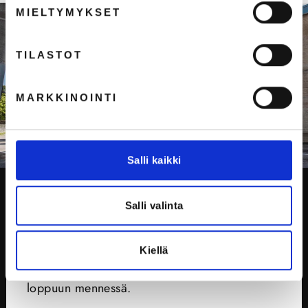
MIELTYMYKSET
TILASTOT
MARKKINOINTI
Salli kaikki
VASTUULLISUUS
Huolehdimme
Salli valinta
tulevaisuudesta
Kiellä
Tavoitteemme on olla hiilineutraali 2025
loppuun mennessä.