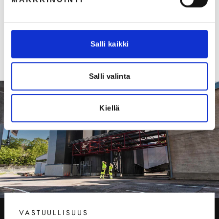
Kuorihousut, vedenpitävä
€159,00
€126,69 (ALV 0%)
Salli kaikki
Salli valinta
Kiellä
VASTUULLISUUS