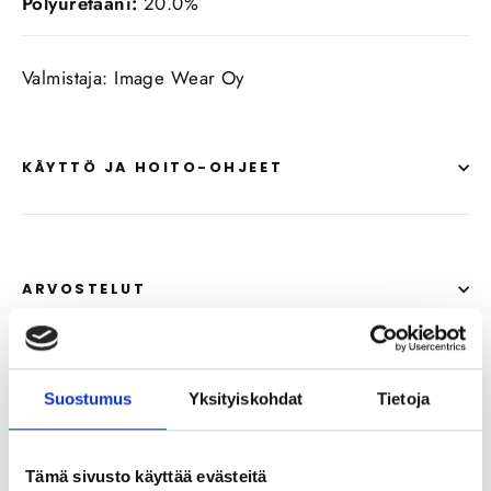
Polyuretaani:
20.0%
Valmistaja: Image Wear Oy
KÄYTTÖ JA HOITO-OHJEET
ARVOSTELUT
KYSYMYKSET
Suostumus
Yksityiskohdat
Tietoja
Suosittelemme
Tämä sivusto käyttää evästeitä