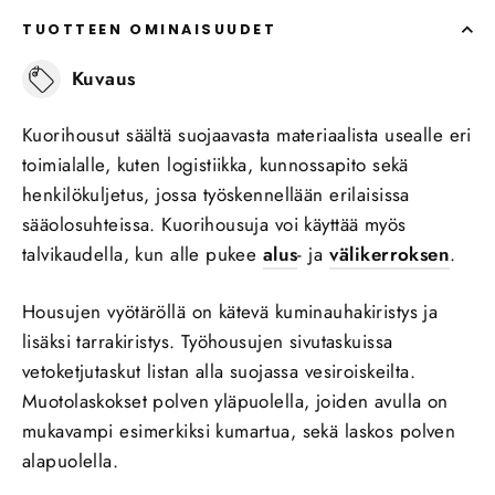
TUOTTEEN OMINAISUUDET
Kuvaus
Kuorihousut säältä suojaavasta materiaalista usealle eri
toimialalle, kuten logistiikka, kunnossapito sekä
henkilökuljetus, jossa työskennellään erilaisissa
sääolosuhteissa. Kuorihousuja voi käyttää myös
talvikaudella, kun alle pukee
alus
- ja
välikerroksen
.
Housujen vyötäröllä on kätevä kuminauhakiristys ja
lisäksi tarrakiristys. Työhousujen sivutaskuissa
vetoketjutaskut listan alla suojassa vesiroiskeilta.
Muotolaskokset polven yläpuolella, joiden avulla on
mukavampi esimerkiksi kumartua, sekä laskos polven
alapuolella.