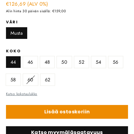
€126,69 (ALV 0%)
hinta
Alin hinta 30 päivän sisällä: €159,00
VÄRI
Musta
KOKO
44
46
48
50
52
54
56
58
60
62
Katso kokotaulukko
Lisää ostoskoriin
Katso myymäläsaatavuus