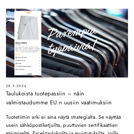
28.5.2026
Taulukoista tuotepassiin – näin
valmistaudumme EU:n uusiin vaatimuksiin
Tuotetiimin arki ei aina näytä strategialta. Se näyttää
usein sähköpostiketjuilta, puuttuvien sertifikaattien
etsimiseltä, Excel-taulukoilta ja muistutuksilta, joilla