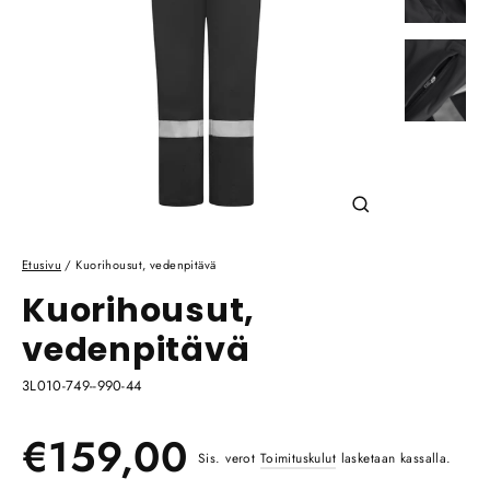
Sulje
(esc)
Etusivu
/
Kuorihousut, vedenpitävä
Kuorihousut,
vedenpitävä
3L010-749--990-44
Ale
Normaali
€159,00
Sis. verot
Toimituskulut
lasketaan kassalla.
hinta