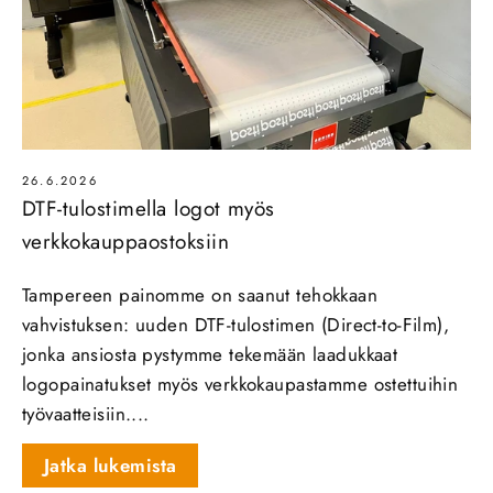
26.6.2026
DTF-tulostimella logot myös
verkkokauppaostoksiin
Tampereen painomme on saanut tehokkaan
vahvistuksen: uuden DTF‑tulostimen (Direct‑to‑Film),
jonka ansiosta pystymme tekemään laadukkaat
logopainatukset myös verkkokaupastamme ostettuihin
työvaatteisiin....
Jatka lukemista