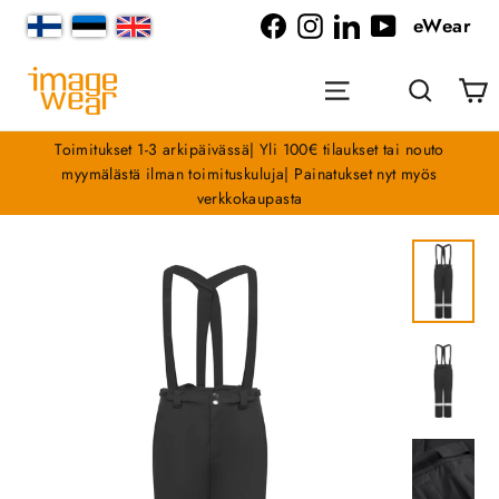
Siirry
eWear
sisältöön
Facebook
Instagram
LinkedIn
YouTube
O
Valikko
Haku
Toimitukset 1-3 arkipäivässä| Yli 100€ tilaukset tai nouto
myymälästä ilman toimituskuluja| Painatukset nyt myös
verkkokaupasta