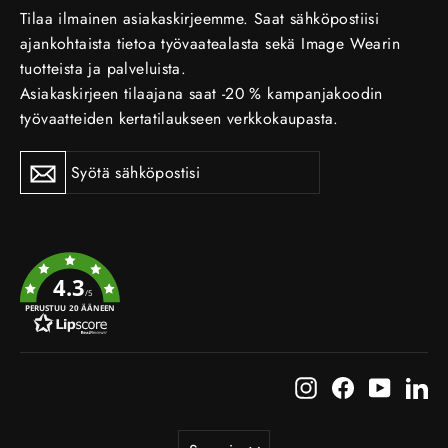
Tilaa ilmainen asiakaskirjeemme. Saat sähköpostiisi
ajankohtaista tietoa työvaatealasta sekä Image Wearin
tuotteista ja palveluista.
Asiakaskirjeen tilaajana saat -20 % kampanjakoodin
työvaatteiden kertatilaukseen verkkokaupasta.
Tilaa
Tilaa
uutiskirje
uutiskirje
4.3
/5
PERUSTUU 20 ÄÄNEEN
Instagram
Facebook
YouTub
Li
Kieli