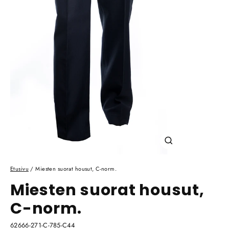
Sulje
(esc)
Etusivu
/
Miesten suorat housut, C-norm.
Miesten suorat housut,
C-norm.
62666-271-C-785-C44