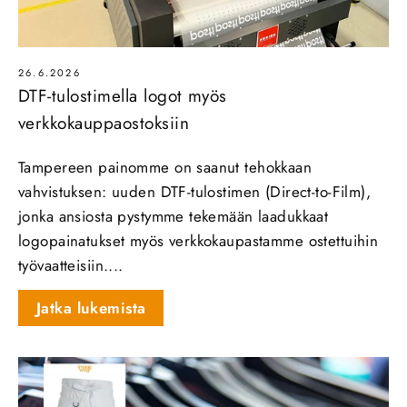
26.6.2026
DTF-tulostimella logot myös
verkkokauppaostoksiin
Tampereen painomme on saanut tehokkaan
vahvistuksen: uuden DTF‑tulostimen (Direct‑to‑Film),
jonka ansiosta pystymme tekemään laadukkaat
logopainatukset myös verkkokaupastamme ostettuihin
työvaatteisiin....
Jatka lukemista