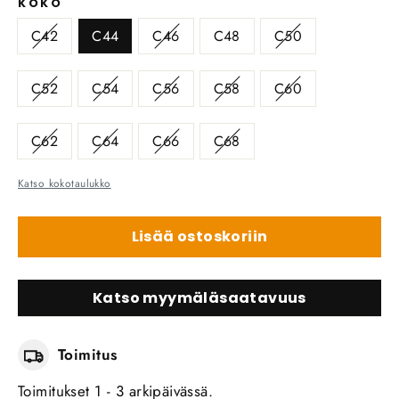
KOKO
C42
C44
C46
C48
C50
C52
C54
C56
C58
C60
C62
C64
C66
C68
Katso kokotaulukko
Lisää ostoskoriin
Katso myymäläsaatavuus
Toimitus
Toimitukset 1 - 3 arkipäivässä.