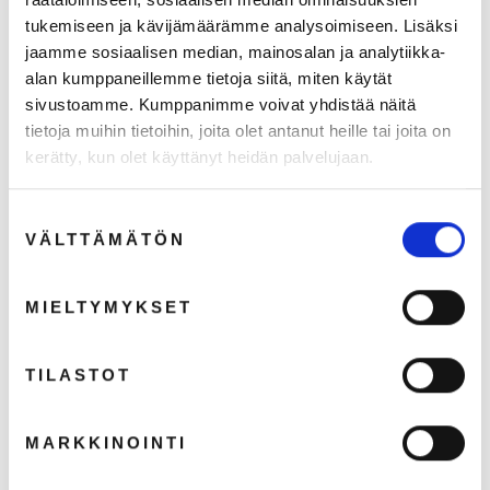
tukemiseen ja kävijämäärämme analysoimiseen. Lisäksi
jaamme sosiaalisen median, mainosalan ja analytiikka-
alan kumppaneillemme tietoja siitä, miten käytät
sivustoamme. Kumppanimme voivat yhdistää näitä
tietoja muihin tietoihin, joita olet antanut heille tai joita on
kerätty, kun olet käyttänyt heidän palvelujaan.
Suostumuksen
VÄLTTÄMÄTÖN
valinta
MIELTYMYKSET
Miesten suorat housut, C-norm.
TILASTOT
Arvio:
5.0 5:sta tähdestä
€15,00
€20,00
Normaali
Ale
MARKKINOINTI
€11,95 (ALV 0%)
hinta
hinta