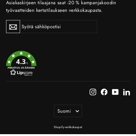
Asiakaskirjeen tilaajana saat -20 % kampanjakoodin
työvaatteiden kertatilaukseen verkkokaupasta.
Tilaa
Tilaa
uutiskirje
uutiskirje
4.3
/5
PERUSTUU 20 ÄÄNEEN
Instagram
Facebook
YouTub
Li
Kieli
Suomi
Shopify-verkkokaupat