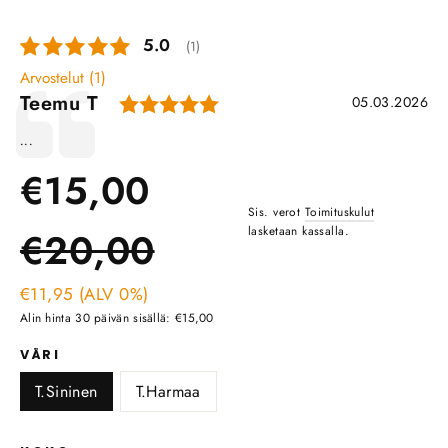
Keskimääräinen luokitus:
5.0
(
äänet:
1
)
Arvostelut (
1
)
Arvio: 5.0 5:sta tähdestä
Kirjoittaja:
Teemu T
Lausunto
Päivämäärä:
05.03.2026
Teksti:
...
Normaali
€15,00
Sis. verot
Toimituskulut
Ale
hinta
lasketaan kassalla.
€20,00
hinta
€11,95 (ALV 0%)
Alin hinta 30 päivän sisällä: €15,00
VÄRI
T.Sininen
T.Harmaa