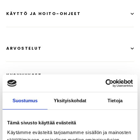
KÄYTTÖ JA HOITO-OHJEET
ARVOSTELUT
KYSYMYKSET
Suostumus
Yksityiskohdat
Tietoja
Suosittelemme
Tämä sivusto käyttää evästeitä
SÄÄSTÄ
Käytämme evästeitä tarjoamamme sisällön ja mainosten
25%
räätälöimiseen, sosiaalisen median ominaisuuksien