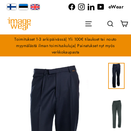
Siirry
eWear
sisältöön
Facebook
Instagram
LinkedIn
YouTube
O
Valikko
Haku
Toimitukset 1-3 arkipäivässä| Yli 100€ tilaukset tai nouto
myymälästä ilman toimituskuluja| Painatukset nyt myös
verkkokaupasta