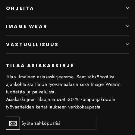
OHJEITA
IMAGE WEAR
VASTUULLISUUS
TILAA ASIAKASKIRJE
Tilaa ilmainen asiakaskirjeemme. Saat sähköpostiisi
ajankohtaista tietoa työvaatealasta sekä Image Wearin
tuotteista ja palveluista.
Asiakaskirjeen tilaajana saat -20 % kampanjakoodin
työvaatteiden kertatilaukseen verkkokaupasta.
Tilaa
Tilaa
uutiskirje
uutiskirje