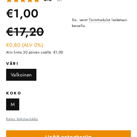
Normaali
€1,00
Sis. verot
Toimituskulut
lasketaan
Ale
hinta
kassalla.
€17,20
hinta
€0,80 (ALV 0%)
Alin hinta 30 päivän sisällä: €1,00
VÄRI
Valkoinen
KOKO
M
Katso kokotaulukko