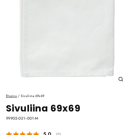
Sulje
(esc)
Etusivu
/
Sivuliina 69x69
Sivuliina 69x69
99905-031--001-M
Keskimääräinen luokitus:
5.0
(
äänet:
2
)