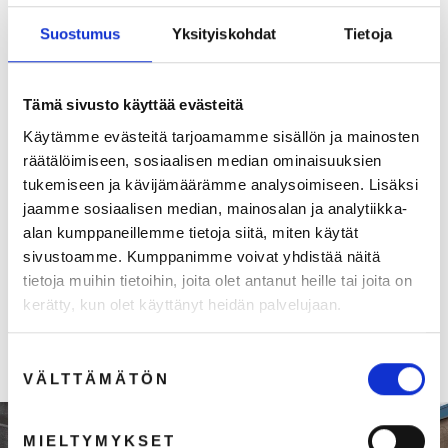
Suostumus
Yksityiskohdat
Tietoja
Tämä sivusto käyttää evästeitä
Käytämme evästeitä tarjoamamme sisällön ja mainosten
räätälöimiseen, sosiaalisen median ominaisuuksien
tukemiseen ja kävijämäärämme analysoimiseen. Lisäksi
jaamme sosiaalisen median, mainosalan ja analytiikka-
Sivuliina 69x69
alan kumppaneillemme tietoja siitä, miten käytät
Arvio:
5.0 5:sta tähdestä
sivustoamme. Kumppanimme voivat yhdistää näitä
€1,00
€17,20
Normaali
Ale
tietoja muihin tietoihin, joita olet antanut heille tai joita on
€0,80 (ALV 0%)
hinta
hinta
kerätty, kun olet käyttänyt heidän palvelujaan.
Suostumuksen
VÄLTTÄMÄTÖN
valinta
MIELTYMYKSET