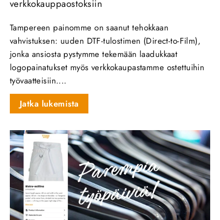
verkkokauppaostoksiin
Tampereen painomme on saanut tehokkaan
vahvistuksen: uuden DTF‑tulostimen (Direct‑to‑Film),
jonka ansiosta pystymme tekemään laadukkaat
logopainatukset myös verkkokaupastamme ostettuihin
työvaatteisiin....
Jatka lukemista