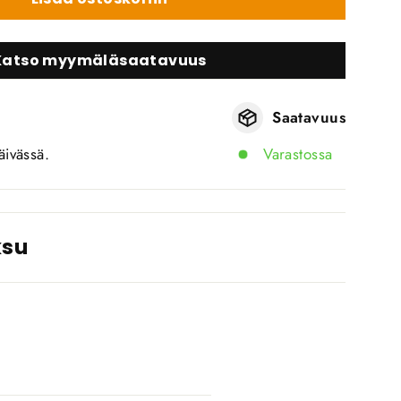
Katso myymäläsaatavuus
Saatavuus
äivässä.
Varastossa
ksu