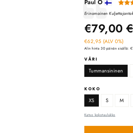
Kirjoittaja:
Paul O
Lausunto
Teksti:
Erinomainen Kuljettajantak
N
€79,00
€
€62,95 (ALV 0%)
h
Alin hinta 30 päivän sisällä: 
VÄRI
Tummansininen
KOKO
XS
S
M
Katso kokotaulukko