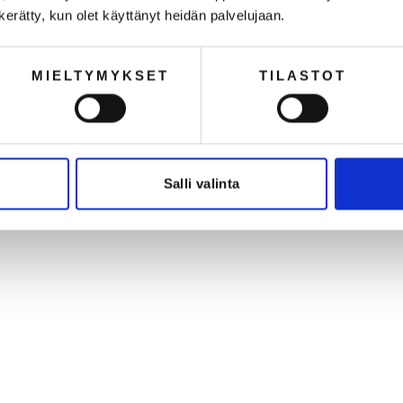
n kerätty, kun olet käyttänyt heidän palvelujaan.
Suosittelemme
MIELTYMYKSET
TILASTOT
Salli valinta