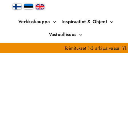
Siirry
sisältöön
Verkkokauppa
Inspiraatiot & Ohjeet
Vastuullisuus
Toimitukset 1-3 arkipäivässä| Y