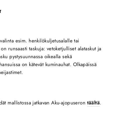
T
alinta esim. henkilökuljetusalalle tai
on runsaasti taskuja: vetoketjulliset alataskut ja
tasku pystysuunnassa oikealla sekä
hansuissa on kätevät kuminauhat. Olkapäissä
heijastimet.
ydät mallistossa jatkavan Aku-ajopuseron
täältä
.