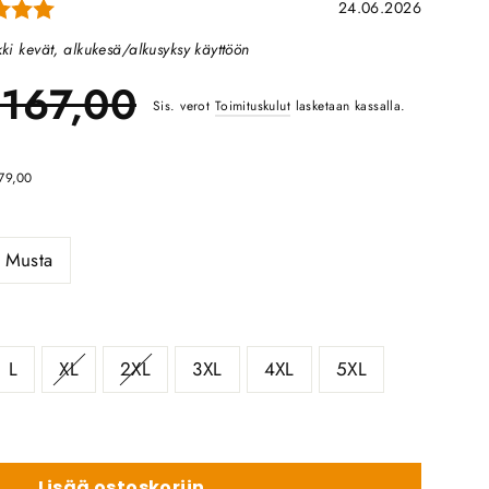
Arvio: 5.0 5:sta tähdestä
Päivämäärä:
24.06.2026
ki kevät, alkukesä/alkusyksy käyttöön
Ale
ormaali
167,00
Sis. verot
Toimituskulut
lasketaan kassalla.
hinta
inta
€79,00
Musta
L
XL
2XL
3XL
4XL
5XL
Lisää ostoskoriin