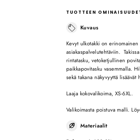
TUOTTEEN OMINAISUUDE
Kuvaus
Kevyt ulkotakki on erinomainen v
asiakaspalvelutehtäviin. Takissa 
rintatasku, vetoketjullinen povi
paikkapovitasku vasemmalla. Hi
sekä takana näkyvyyttä lisäävät 
Laaja kokovalikoima, XS-6XL.
Valikoimasta poistuva malli. Lö
Materiaalit