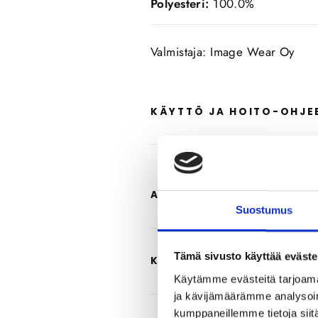
Polyesteri:
100.0%
Valmistaja: Image Wear Oy
KÄYTTÖ JA HOITO-OHJE
ARVOSTELUT
Suostumus
Tämä sivusto käyttää eväste
KYSYMYKSET
Käytämme evästeitä tarjoama
ja kävijämäärämme analysoim
kumppaneillemme tietoja siitä