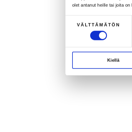
olet antanut heille tai joita o
Suostumuksen
VÄLTTÄMÄTÖN
valinta
SÄÄSTÄ
Kiellä
53%