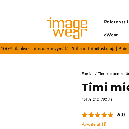
Referenssit
eWear
li 100€ tilaukset tai nouto myymälästä ilman toimituskuluja| Pai
Etusivu
/
Timi miesten kesät
Timi mi
15T98-212--790-XS
Keski
5.0
Arvostelut (
1
)