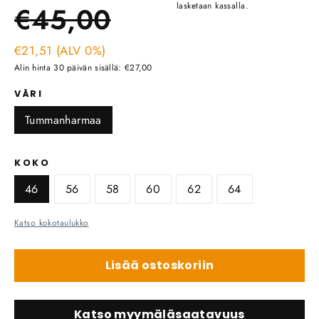
Ale
hinta
lasketaan kassalla.
€45,00
hinta
€21,51 (ALV 0%)
Alin hinta 30 päivän sisällä: €27,00
VÄRI
Tummanharmaa
KOKO
46
56
58
60
62
64
Katso kokotaulukko
Lisää ostoskoriin
Katso myymäläsaatavuus