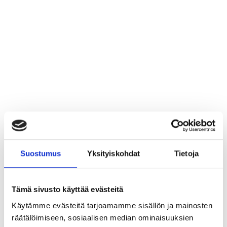
Suostumus
Yksityiskohdat
Tietoja
Työhousut
Arvio:
5.0 5:sta tähdestä
€27,00
€45,00
Normaali
Ale
Tämä sivusto käyttää evästeitä
€21,51 (ALV 0%)
hinta
hinta
Käytämme evästeitä tarjoamamme sisällön ja mainosten
räätälöimiseen, sosiaalisen median ominaisuuksien