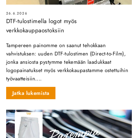
26.6.2026
DTF-tulostimella logot myös
verkkokauppaostoksiin
Tampereen painomme on saanut tehokkaan
vahvistuksen: uuden DTF‑tulostimen (Direct‑to‑Film),
jonka ansiosta pystymme tekemään laadukkaat
logopainatukset myös verkkokaupastamme ostettuihin
työvaatteisiin....
Jatka lukemista