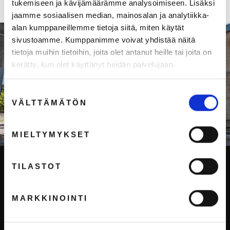
tukemiseen ja kävijämäärämme analysoimiseen. Lisäksi
jaamme sosiaalisen median, mainosalan ja analytiikka-
alan kumppaneillemme tietoja siitä, miten käytät
sivustoamme. Kumppanimme voivat yhdistää näitä
tietoja muihin tietoihin, joita olet antanut heille tai joita on
kerätty, kun olet käyttänyt heidän palvelujaan.
Suostumuksen
VÄLTTÄMÄTÖN
valinta
MIELTYMYKSET
VASTUULLISUUS
TILASTOT
Huolehdimme
tulevaisuudesta
MARKKINOINTI
Tavoitteemme on olla hiilineutraali 2025