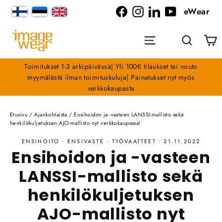
Siirry
eWear
sisältöön
Facebook
Instagram
LinkedIn
YouTube
O
Valikko
Haku
Toimitukset 1-3 arkipäivässä| Yli 100€ tilaukset tai nouto
myymälästä ilman toimituskuluja| Painatukset nyt myös
verkkokaupasta
Etusivu
/
Ajankohtaista
/
Ensihoidon ja -vasteen LANSSI-mallisto sekä
henkilökuljetuksen AJO-mallisto nyt verkkokaupassa!
ENSIHOITO
·
ENSIVASTE
·
TYÖVAATTEET
·
21.11.2022
Ensihoidon ja -vasteen
LANSSI-mallisto sekä
henkilökuljetuksen
AJO-mallisto nyt