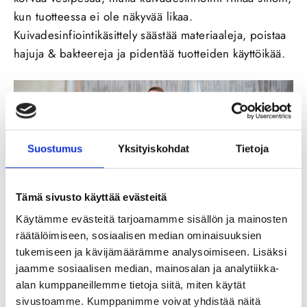
kun tuotteessa ei ole näkyvää likaa.
Kuivadesinfiointikäsittely säästää materiaaleja, poistaa
hajuja & bakteereja ja pidentää tuotteiden käyttöikää.
Suostumus
Yksityiskohdat
Tietoja
Tämä sivusto käyttää evästeitä
Käytämme evästeitä tarjoamamme sisällön ja mainosten
räätälöimiseen, sosiaalisen median ominaisuuksien
tukemiseen ja kävijämäärämme analysoimiseen. Lisäksi
Kiitelty LANSSI toimii
jaamme sosiaalisen median, mainosalan ja analytiikka-
alan kumppaneillemme tietoja siitä, miten käytät
LANSSI-mallisto on saanut paljon kiitosta käyttäjiltään.
sivustoamme. Kumppanimme voivat yhdistää näitä