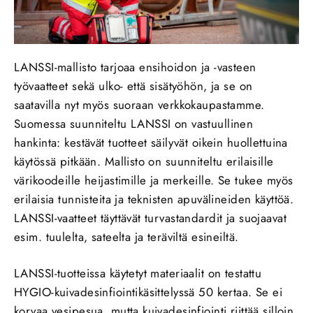
LANSSI-mallisto tarjoaa ensihoidon ja -vasteen
työvaatteet sekä ulko- että sisätyöhön, ja se on
saatavilla nyt myös suoraan verkkokaupastamme.
Suomessa suunniteltu LANSSI on vastuullinen
hankinta: kestävät tuotteet säilyvät oikein huollettuina
käytössä pitkään. Mallisto on suunniteltu erilaisille
värikoodeille heijastimille ja merkeille. Se tukee myös
erilaisia tunnisteita ja teknisten apuvälineiden käyttöä.
LANSSI-vaatteet täyttävät turvastandardit ja suojaavat
esim. tuulelta, sateelta ja teräviltä esineiltä.
LANSSI-tuotteissa käytetyt materiaalit on testattu
HYGIO-kuivadesinfiointikäsittelyssä 50 kertaa. Se ei
korvaa vesipesua, mutta kuivadesinfiointi riittää silloin,