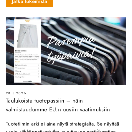
Jatka lukemista
28.5.2026
Taulukoista tuotepassiin – näin
valmistaudumme EU:n uusiin vaatimuksiin
Tuotetiimin arki ei aina näytä strategialta. Se näyttää
usein sähköpostiketjuilta, puuttuvien sertifikaattien