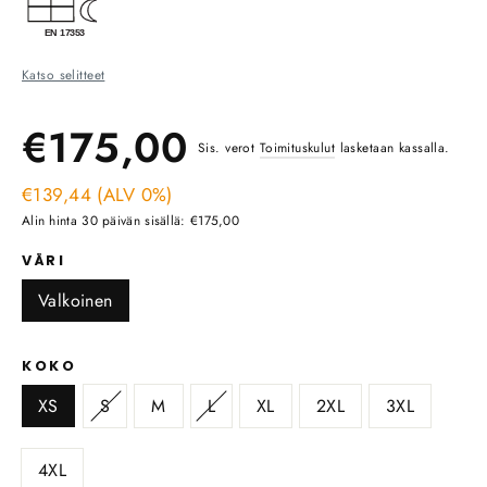
Katso selitteet
Ale
Normaali
€175,00
Sis. verot
Toimituskulut
lasketaan kassalla.
hinta
€139,44 (ALV 0%)
hinta
Alin hinta 30 päivän sisällä: €175,00
VÄRI
Valkoinen
KOKO
XS
S
M
L
XL
2XL
3XL
4XL