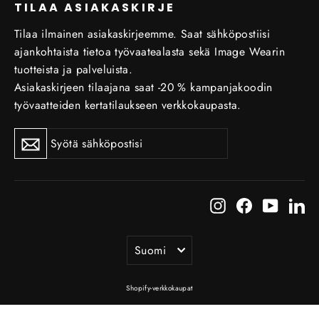
TILAA ASIAKASKIRJE
Tilaa ilmainen asiakaskirjeemme. Saat sähköpostiisi
ajankohtaista tietoa työvaatealasta sekä Image Wearin
tuotteista ja palveluista.
Asiakaskirjeen tilaajana saat -20 % kampanjakoodin
työvaatteiden kertatilaukseen verkkokaupasta.
Tilaa
Tilaa
uutiskirje
uutiskirje
Instagram
Facebook
YouTub
Li
Kieli
Suomi
Shopify-verkkokaupat