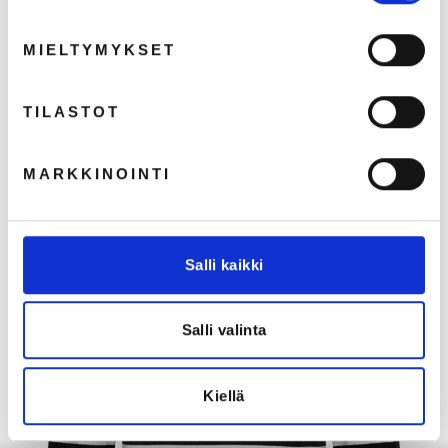
MIELTYMYKSET
TILASTOT
MARKKINOINTI
Late työnjohtajan housut
Salli kaikki
€175,00
€139,44 (ALV 0%)
Salli valinta
Kiellä