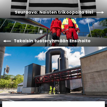
Seuraava: Naisten trikoopaita Sisi
Takaisin tuoteryhmään Ensihoito