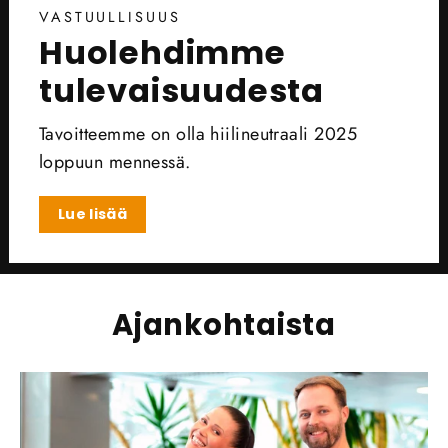
VASTUULLISUUS
Huolehdimme
tulevaisuudesta
Tavoitteemme on olla hiilineutraali 2025
loppuun mennessä.
Lue lisää
Ajankohtaista