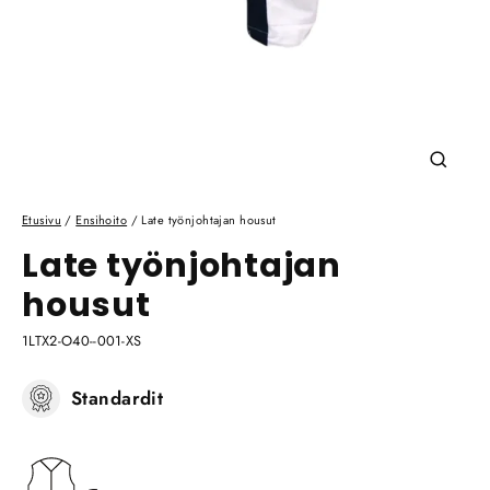
Sulje
(esc)
Etusivu
/
Ensihoito
/
Late työnjohtajan housut
Late työnjohtajan
housut
1LTX2-O40--001-XS
Standardit