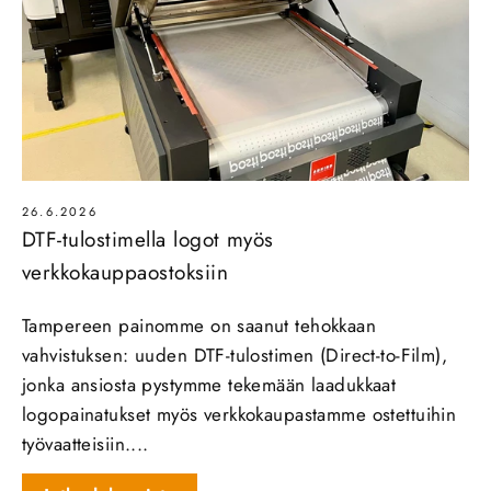
26.6.2026
DTF-tulostimella logot myös
verkkokauppaostoksiin
Tampereen painomme on saanut tehokkaan
vahvistuksen: uuden DTF‑tulostimen (Direct‑to‑Film),
jonka ansiosta pystymme tekemään laadukkaat
logopainatukset myös verkkokaupastamme ostettuihin
työvaatteisiin....