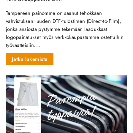
Tampereen painomme on saanut tehokkaan
vahvistuksen: uuden DTF‑tulostimen (Direct‑to‑Film),
jonka ansiosta pystymme tekemään laadukkaat
logopainatukset myös verkkokaupastamme ostettuihin
työvaatteisiin....
Jatka lukemista