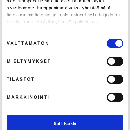
alan kumppaneillemme tietoja siitä, miten käytät
sivustoamme. Kumppanimme voivat yhdistää näitä
tietoja muihin tietoihin, joita olet antanut heille tai joita on
kerätty, kun olet käyttänyt heidän palvelujaan.
Suostumuksen
VÄLTTÄMÄTÖN
valinta
MIELTYMYKSET
TILASTOT
MARKKINOINTI
Joustohousut resorilla, unisex
Salli kaikki
Arvio:
5.0 5:sta tähdestä