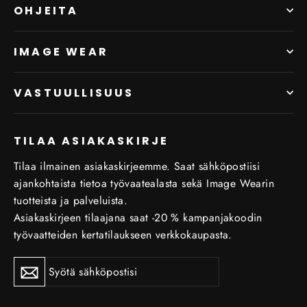
OHJEITA
IMAGE WEAR
VASTUULLISUUS
TILAA ASIAKASKIRJE
Tilaa ilmainen asiakaskirjeemme. Saat sähköpostiisi
ajankohtaista tietoa työvaatealasta sekä Image Wearin
tuotteista ja palveluista.
Asiakaskirjeen tilaajana saat -20 % kampanjakoodin
työvaatteiden kertatilaukseen verkkokaupasta.
Tilaa
Tilaa
uutiskirje
uutiskirje