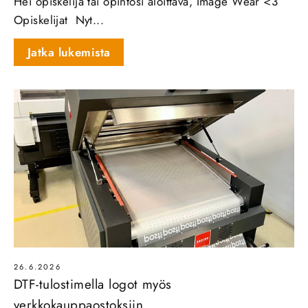
Hei opiskelija tai opintosi aloittava, Image Wear <3
Opiskelijat Nyt...
Jatka lukemista
26.6.2026
DTF-tulostimella logot myös
verkkokauppaostoksiin