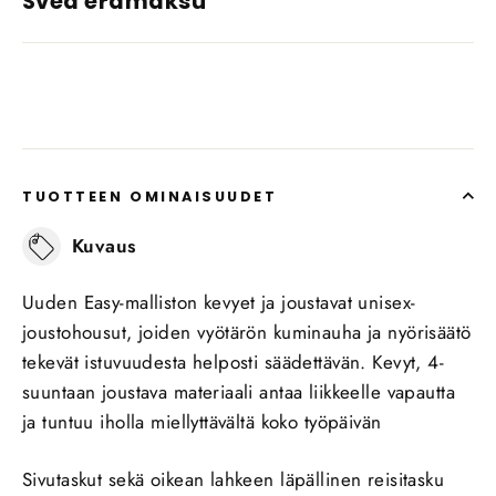
Svea erämaksu
TUOTTEEN OMINAISUUDET
Kuvaus
Uuden Easy-malliston kevyet ja joustavat unisex-
joustohousut, joiden vyötärön kuminauha ja nyörisäätö
tekevät istuvuudesta helposti säädettävän. Kevyt, 4-
suuntaan joustava materiaali antaa liikkeelle vapautta
ja tuntuu iholla miellyttävältä koko työpäivän
Sivutaskut sekä oikean lahkeen läpällinen reisitasku