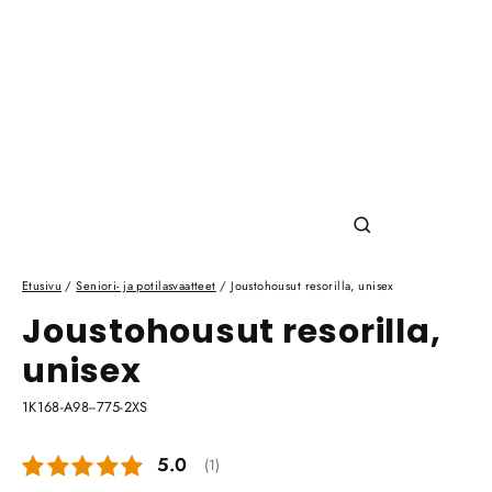
Sulje
(esc)
Etusivu
/
Seniori- ja potilasvaatteet
/
Joustohousut resorilla, unisex
Joustohousut resorilla,
unisex
1K168-A98--775-2XS
Keskimääräinen luokitus:
5.0
(
äänet:
1
)