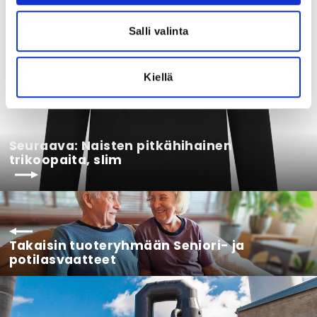
€54,00
€43,03 (ALV 0%)
Salli valinta
Kiellä
Seuraava: Naisten pitkähihainen
trikoopaita, slim
Takaisin tuoteryhmään Seniori- ja
potilasvaatteet