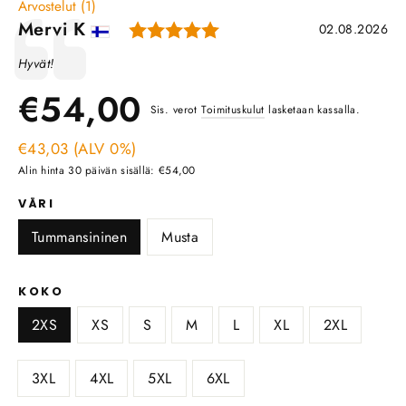
Arvostelut (
1
)
Arvio: 5.0 5:sta tähdes
Kirjoittaja:
Mervi K
Lausunto
Päivämäärä:
02.08.2026
Teksti:
Hyvät!
Ale
Normaali
€54,00
Sis. verot
Toimituskulut
lasketaan kassalla.
hinta
€43,03 (ALV 0%)
hinta
Alin hinta 30 päivän sisällä: €54,00
VÄRI
Tummansininen
Musta
KOKO
2XS
XS
S
M
L
XL
2XL
3XL
4XL
5XL
6XL