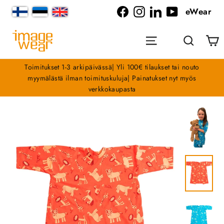
Siirry
eWear
sisältöön
Facebook
Instagram
LinkedIn
YouTube
O
Valikko
Haku
Toimitukset 1-3 arkipäivässä| Yli 100€ tilaukset tai nouto
myymälästä ilman toimituskuluja| Painatukset nyt myös
verkkokaupasta