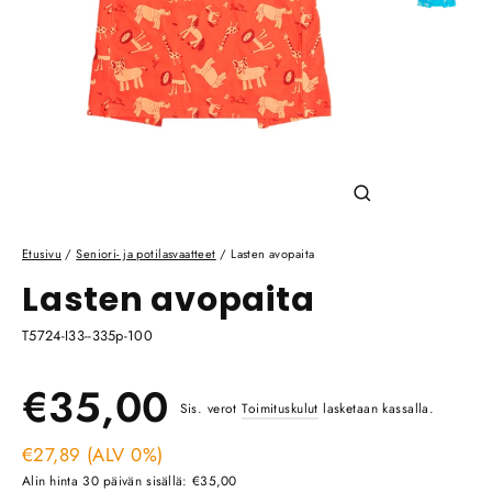
Sulje
(esc)
Etusivu
/
Seniori- ja potilasvaatteet
/
Lasten avopaita
Lasten avopaita
T5724-I33--335p-100
Ale
Normaali
€35,00
Sis. verot
Toimituskulut
lasketaan kassalla.
hinta
€27,89 (ALV 0%)
hinta
Alin hinta 30 päivän sisällä: €35,00