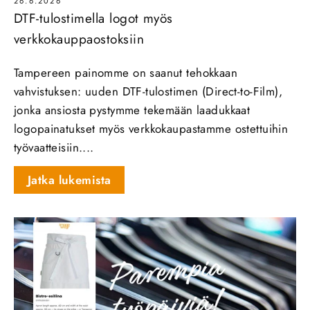
26.6.2026
DTF-tulostimella logot myös
verkkokauppaostoksiin
Tampereen painomme on saanut tehokkaan
vahvistuksen: uuden DTF‑tulostimen (Direct‑to‑Film),
jonka ansiosta pystymme tekemään laadukkaat
logopainatukset myös verkkokaupastamme ostettuihin
työvaatteisiin....
Jatka lukemista