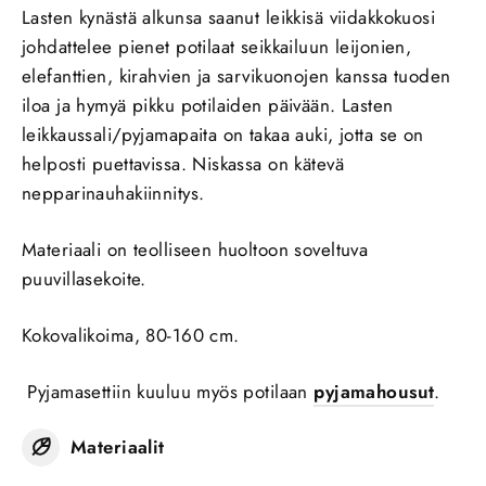
Lasten kynästä alkunsa saanut leikkisä viidakkokuosi
johdattelee pienet potilaat seikkailuun leijonien,
elefanttien, kirahvien ja sarvikuonojen kanssa tuoden
iloa ja hymyä pikku potilaiden päivään. Lasten
leikkaussali/pyjamapaita on takaa auki, jotta se on
helposti puettavissa. Niskassa on kätevä
nepparinauhakiinnitys.
Materiaali on teolliseen huoltoon soveltuva
puuvillasekoite.
Kokovalikoima, 80-160 cm.
Pyjamasettiin kuuluu myös potilaan
pyjamahousut
.
Materiaalit