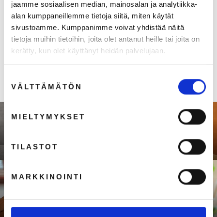
jaamme sosiaalisen median, mainosalan ja analytiikka-
alan kumppaneillemme tietoja siitä, miten käytät
Lasten avopaita
sivustoamme. Kumppanimme voivat yhdistää näitä
€35,00
tietoja muihin tietoihin, joita olet antanut heille tai joita on
€27,89 (ALV 0%)
kerätty, kun olet käyttänyt heidän palvelujaan.
Suostumuksen
VÄLTTÄMÄTÖN
valinta
MIELTYMYKSET
TILASTOT
Seuraava: Lasten pyjaman takki
MARKKINOINTI
Takaisin tuoteryhmään Seniori- ja
potilasvaatteet