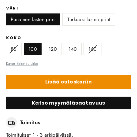
VÄRI
Punainen lasten print
Turkoosi lasten print
KOKO
80
100
120
140
160
Katso kokotaulukko
Lisää ostoskoriin
Katso myymäläsaatavuus
Toimitus
Toimitukset 1 - 3 arkipäivässä.