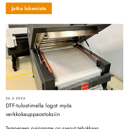
Jatka lukemista
26.6.2026
DTF-tulostimella logot myös
verkkokauppaostoksiin
Tampereen painomme on saanut tehokkaan