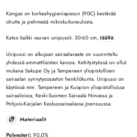
Kangas on korkeahygieniapesun (90C) kestävää
ohutta ja pehmeää mikrokuituneulosta.
Katso kaikki vauvan unipussit, 30-60 cm,
täältä
.
Unipussi on alkujaan sairaalavaate on suunniteltu
yhdessä ammattilaisten kanssa. Kehitystyössä on ollut
mukana Sakupe Oy ja Tampereen yliopistollisen
sairaalan synnytysosaston henkilökunta. Unipussi on
käytössä mm. Tampereen ja Kuopion yliopistollisissa
sairaaloissa, Keski-Suomen Sairaala Novassa ja
Pohjois-Karjalan Keskussairaalassa Joensuussa.
Materiaalit
Polyesteri:
90.0%