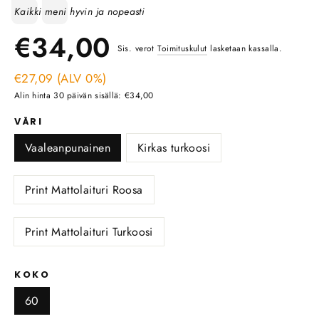
Teksti:
Kaikki meni hyvin ja nopeasti
Ale
Normaali
€34,00
Sis. verot
Toimituskulut
lasketaan kassalla.
hinta
€27,09 (ALV 0%)
hinta
Alin hinta 30 päivän sisällä: €34,00
VÄRI
Vaaleanpunainen
Kirkas turkoosi
Print Mattolaituri Roosa
Print Mattolaituri Turkoosi
KOKO
60