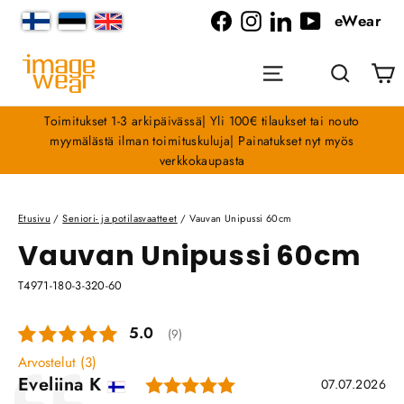
Siirry
eWear
sisältöön
Facebook
Instagram
LinkedIn
YouTube
O
Valikko
Haku
Toimitukset 1-3 arkipäivässä| Yli 100€ tilaukset tai nouto
myymälästä ilman toimituskuluja| Painatukset nyt myös
verkkokaupasta
Etusivu
/
Seniori- ja potilasvaatteet
/
Vauvan Unipussi 60cm
Vauvan Unipussi 60cm
T4971-180-3-320-60
Keskimääräinen luokitus:
5.0
(
äänet:
9
)
Arvostelut (
3
)
Arvio: 5.0 5:sta tähd
Kirjoittaja:
Eveliina K
Lausunto
Päivämäärä:
07.07.2026