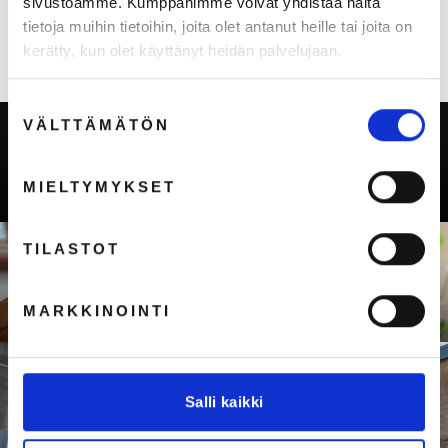
sivustoamme. Kumppanimme voivat yhdistää näitä
tietoja muihin tietoihin, joita olet antanut heille tai joita on
kerätty, kun olet käyttänyt heidän palvelujaan.
Suostumuksen
Liquid error (snippets/image-element line 126): invalid url
VÄLTTÄMÄTÖN
valinta
input
MIELTYMYKSET
Seuraava: Lasten avopaita
TILASTOT
Takaisin tuoteryhmään Seniori- ja
MARKKINOINTI
potilasvaatteet
Salli kaikki