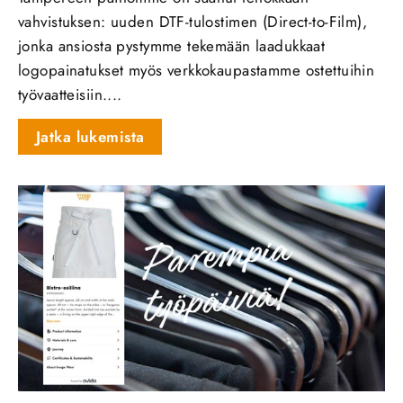
vahvistuksen: uuden DTF‑tulostimen (Direct‑to‑Film),
jonka ansiosta pystymme tekemään laadukkaat
logopainatukset myös verkkokaupastamme ostettuihin
työvaatteisiin....
Jatka lukemista