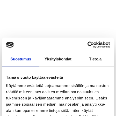
Suostumus
Yksityiskohdat
Tietoja
Tämä sivusto käyttää evästeitä
Käytämme evästeitä tarjoamamme sisällön ja mainosten
räätälöimiseen, sosiaalisen median ominaisuuksien
Vauvan Unipussi 60cm
tukemiseen ja kävijämäärämme analysoimiseen. Lisäksi
Arvio:
5.0 5:sta tähdestä
jaamme sosiaalisen median, mainosalan ja analytiikka-
€34,00
alan kumppaneillemme tietoja siitä, miten käytät
€27,09 (ALV 0%)