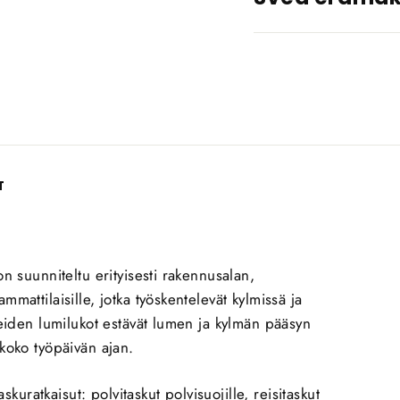
T
n suunniteltu erityisesti rakennusalan,
mattilaisille, jotka työskentelevät kylmissä ja
keiden lumilukot estävät lumen ja kylmän pääsyn
koko työpäivän ajan.
askuratkaisut: polvitaskut polvisuojille, reisitaskut