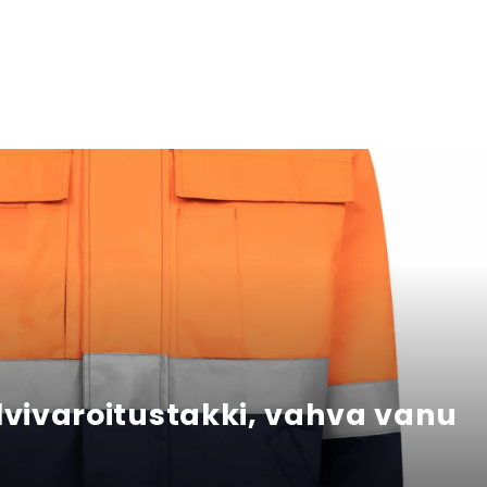
lvivaroitustakki, vahva vanu