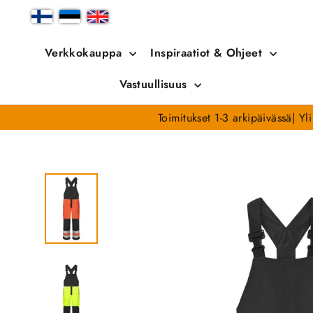
Siirry
sisältöön
Verkkokauppa
Inspiraatiot & Ohjeet
Vastuullisuus
Toimitukset 1-3 arkipäivässä| Y