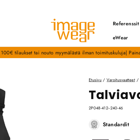
Referenssit
eWear
li 100€ tilaukset tai nouto myymälästä ilman toimituskuluja| Pai
Etusivu
/
Varoitusvaatteet
/
Talviav
2P048-412--240-46
Standardit