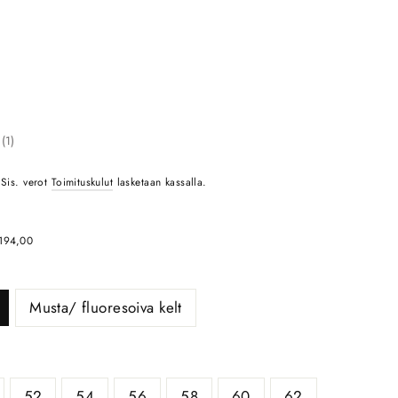
määräinen luokitus:
(
äänet:
1
)
le
Normaali
Sis. verot
Toimituskulut
lasketaan kassalla.
inta
hinta
€194,00
Musta/ fluoresoiva kelt
52
54
56
58
60
62