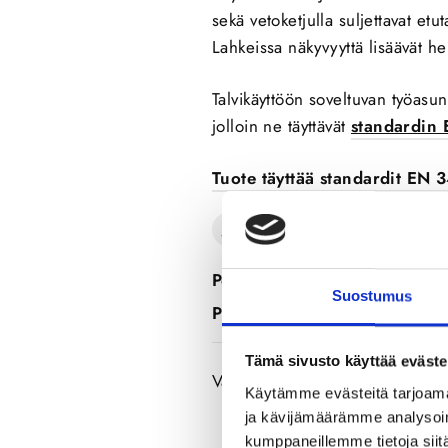
sekä vetoketjulla suljettavat etu
Lahkeissa näkyvyyttä lisäävät he
Talvikäyttöön soveltuvan työasu
jolloin ne täyttävät
standardin
Tuote täyttää standardit EN
Materiaalit
Polyesteri:
70.0%
Suostumus
Puuvilla:
30.0%
Tämä sivusto käyttää eväste
Valmistaja: Image Wear Oy
Käytämme evästeitä tarjoama
ja kävijämäärämme analysoim
kumppaneillemme tietoja siitä