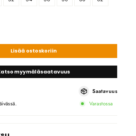
Lisää ostoskoriin
Katso myymäläsaatavuus
Saatavuus
äivässä.
Varastossa
ksu