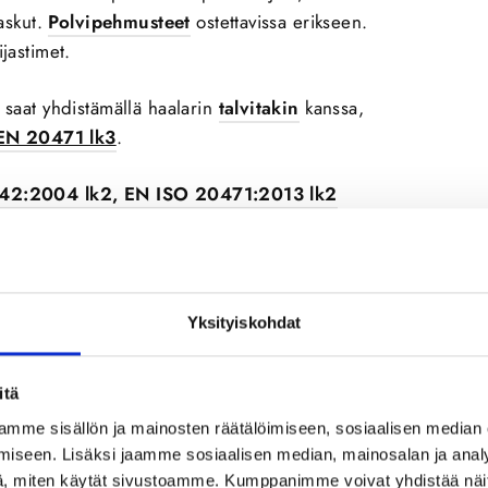
taskut.
Polvipehmusteet
ostettavissa erikseen.
ijastimet.
n saat yhdistämällä haalarin
talvitakin
kanssa,
 EN 20471 lk3
.
 342:2004 lk2, EN ISO 20471:2013 lk2
Yksityiskohdat
itä
mme sisällön ja mainosten räätälöimiseen, sosiaalisen median
iseen. Lisäksi jaamme sosiaalisen median, mainosalan ja analy
, miten käytät sivustoamme. Kumppanimme voivat yhdistää näitä t