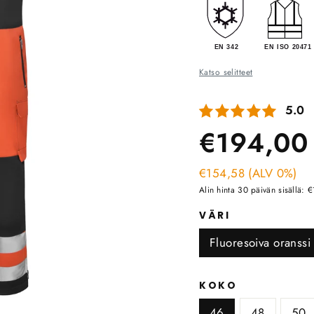
Katso selitteet
Keski
5.0
A
€194,00
h
€154,58 (ALV 0%)
Alin hinta 30 päivän sisällä: 
VÄRI
Fluoresoiva oranssi
KOKO
46
48
50