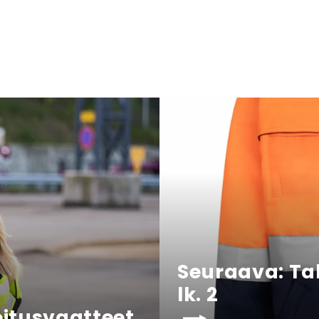
Seuraava: Ta
lk. 2
itusvaatteet