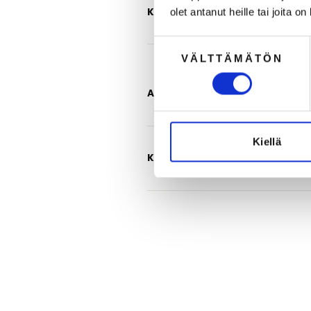
KÄYTTÖ JA HOITO-OHJE
olet antanut heille tai joita o
Suostumuksen
VÄLTTÄMÄTÖN
valinta
ARVOSTELUT
Kiellä
KYSYMYKSET