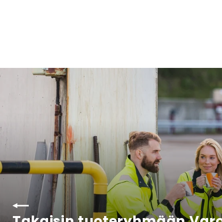
Takaisin tuoteryhmään Varo