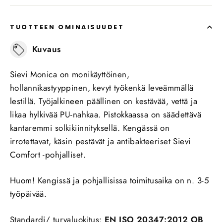
TUOTTEEN OMINAISUUDET
Kuvaus
Sievi Monica on monikäyttöinen,
hollannikastyyppinen, kevyt työkenkä leveämmällä
lestillä.
Työjalkineen päällinen on kestävää, vettä ja
likaa hylkivää PU-nahkaa. Pistokkaassa on säädettävä
kantaremmi solkikiinnityksellä. Kengässä on
irrotettavat, käsin pestävät ja antibakteeriset Sievi
Comfort -pohjalliset.
Huom! Kengissä ja pohjallisissa toimitusaika on n. 3-5
työpäivää.
Standardi/ turvaluokitus:
EN ISO 20347:2012 OB