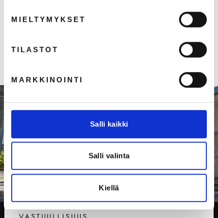
Työjalkine Sievi Monica 2
MIELTYMYKSET
€115,00
€91,63 (ALV 0%)
TILASTOT
MARKKINOINTI
Salli kaikki
Salli valinta
Kiellä
VASTUULLISUUS