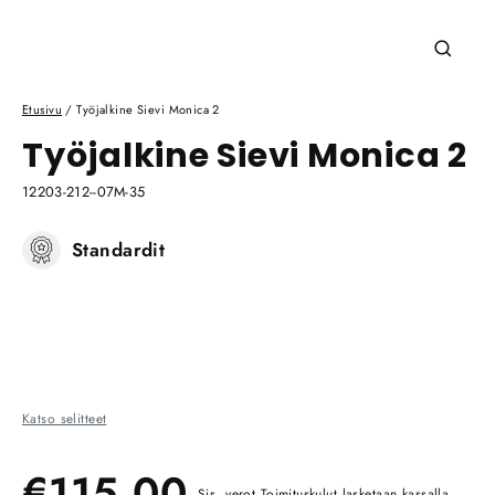
Sulje
(esc)
Etusivu
/
Työjalkine Sievi Monica 2
Työjalkine Sievi Monica 2
12203-212--07M-35
Standardit
Katso selitteet
Ale
Normaali
€115,00
Sis. verot
Toimituskulut
lasketaan kassalla.