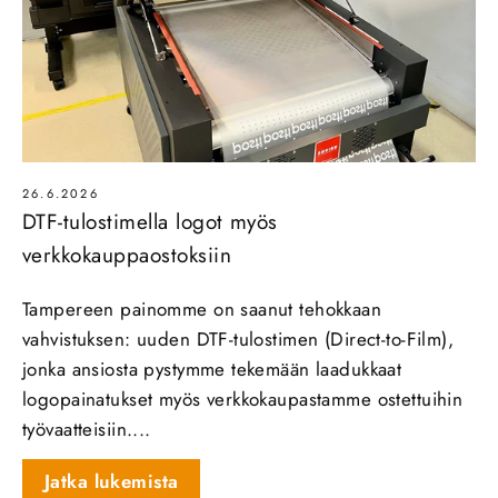
26.6.2026
DTF-tulostimella logot myös
verkkokauppaostoksiin
Tampereen painomme on saanut tehokkaan
vahvistuksen: uuden DTF‑tulostimen (Direct‑to‑Film),
jonka ansiosta pystymme tekemään laadukkaat
logopainatukset myös verkkokaupastamme ostettuihin
työvaatteisiin....
Jatka lukemista