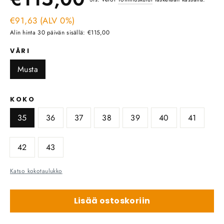
hinta
€91,63 (ALV 0%)
hinta
Alin hinta 30 päivän sisällä: €115,00
VÄRI
Musta
KOKO
35
36
37
38
39
40
41
42
43
Katso kokotaulukko
Lisää ostoskoriin